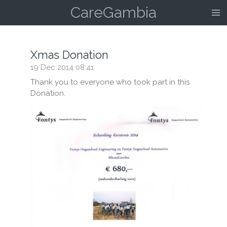
CareGambia
Skip
to
main
content
Xmas Donation
19 Dec 2014
08:41
Thank you to everyone who took part in this
Donation.