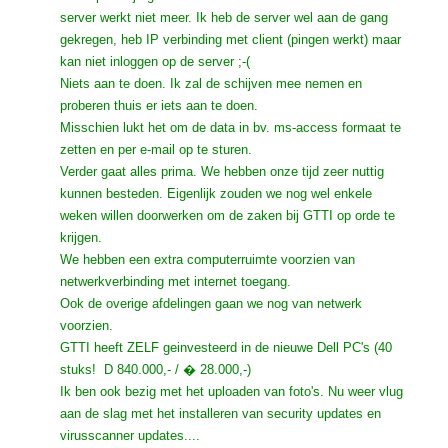
server werkt niet meer. Ik heb de server wel aan de gang
gekregen, heb IP verbinding met client (pingen werkt) maar
kan niet inloggen op de server ;-(
Niets aan te doen. Ik zal de schijven mee nemen en
proberen thuis er iets aan te doen.
Misschien lukt het om de data in bv. ms-access formaat te
zetten en per e-mail op te sturen.
Verder gaat alles prima. We hebben onze tijd zeer nuttig
kunnen besteden. Eigenlijk zouden we nog wel enkele
weken willen doorwerken om de zaken bij GTTI op orde te
krijgen.
We hebben een extra computerruimte voorzien van
netwerkverbinding met internet toegang.
Ook de overige afdelingen gaan we nog van netwerk
voorzien.
GTTI heeft ZELF geinvesteerd in de nieuwe Dell PC's (40
stuks! D 840.000,- / � 28.000,-)
Ik ben ook bezig met het uploaden van foto's. Nu weer vlug
aan de slag met het installeren van security updates en
virusscanner updates....