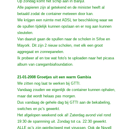
Op zondag komt het schip aan in Banjul.
Alle papieren zijn al getekend en de minister heeft al
betaald zodat de container meteeen door kan.
We krijgen een ruimte met ADSL ter beschikking waar we
de spullen tijdelijk kunnen opslaan en er nog aan kunnen
sleutelen.
Van daaruit gaan de spullen naar de scholen in Sifoe en
Mayork. Dit zijn 2 nieuw scholen, met elk een groot
aggregaat en zonnepanelen.
Ik probeer af en toe wat foto's te uploaden naar het picasa
album van caregambiafoundation.
21-01-2008 Groetjes uit een warm Gambia
We zitten nog laat te werken bij GTTI.
Vandaag zouden we eigenlijk de container kunnen ophalen,
maar dat wordt helaas pas morgen.
Dus vandaag de gehele dag bij GTTI aan de bekabeling,
switches en pc's gewerkt.
Het afgelopen weekend ook al! Zaterdag avond viel rond
19:30 de spannning uit. Zondag tot ca. 22:30 gewerkt.
ALLE pc's zijn geinfecteerd met virussen. Ook de Novell